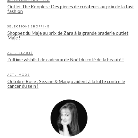
Outlet The Kooples : Des pièces de créateurs au prix de la fast
fashion
SÉLECTIONS SHOPPING
Shoppez du Maje au prix de Zara à la grande braderie outlet
Maje !
ACTU BEAUTÉ
L'ultime wishlist de cadeaux de Noël du coté de la beauté !
ACTU MODE
Octobre Rose : Sezane & Mango aident à la lutte contre le
cancer du sein !