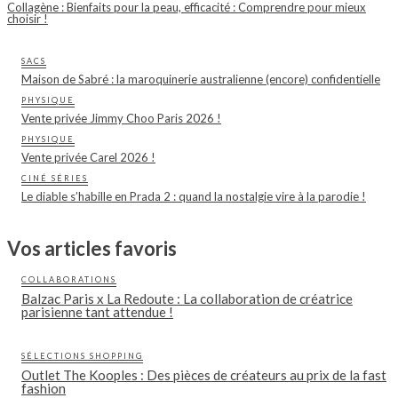
Collagène : Bienfaits pour la peau, efficacité : Comprendre pour mieux
choisir !
SACS
Maison de Sabré : la maroquinerie australienne (encore) confidentielle
PHYSIQUE
Vente privée Jimmy Choo Paris 2026 !
PHYSIQUE
Vente privée Carel 2026 !
CINÉ SÉRIES
Le diable s’habille en Prada 2 : quand la nostalgie vire à la parodie !
Vos articles favoris
COLLABORATIONS
Balzac Paris x La Redoute : La collaboration de créatrice
parisienne tant attendue !
SÉLECTIONS SHOPPING
Outlet The Kooples : Des pièces de créateurs au prix de la fast
fashion