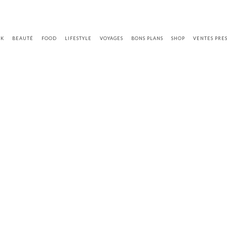
OK
BEAUTÉ
FOOD
LIFESTYLE
VOYAGES
BONS PLANS
SHOP
VENTES PRE