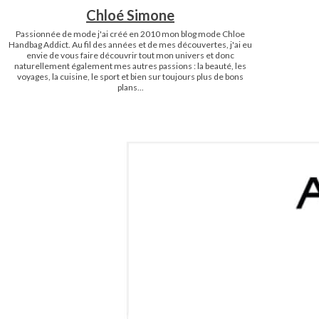
Chloé Simone
Passionnée de mode j'ai créé en 2010 mon blog mode Chloe
Handbag Addict. Au fil des années et de mes découvertes, j'ai eu
envie de vous faire découvrir tout mon univers et donc
naturellement également mes autres passions : la beauté, les
voyages, la cuisine, le sport et bien sur toujours plus de bons
plans...