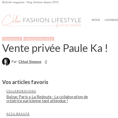
Hybride magazine / blog féminin depuis 2010
MODE
LOOKBO
PHYSIQUE
VENTES PRIVÉES
Vente privée Paule Ka !
Par
Chloé Simone
0
Vos articles favoris
COLLABORATIONS
Balzac Paris x La Redoute : La collaboration de
créatrice parisienne tant attendue !
ACTU BEAUTÉ