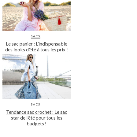
SACS
Le sac panier : L’indispensable
des looks d’été à tous les prix !
SACS
Tendance sac crochet : Le sac
star de l’été pour tous les
budgets !