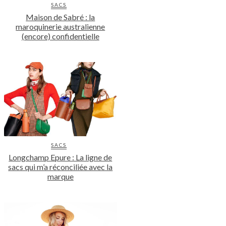
SACS
Maison de Sabré : la
maroquinerie australienne
(encore) confidentielle
SACS
Longchamp Epure : La ligne de
sacs qui m’a réconciliée avec la
marque