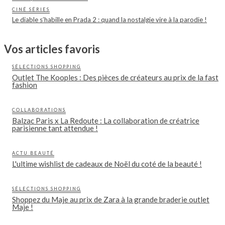
CINÉ SÉRIES
Le diable s’habille en Prada 2 : quand la nostalgie vire à la parodie !
Vos articles favoris
SÉLECTIONS SHOPPING
Outlet The Kooples : Des pièces de créateurs au prix de la fast
fashion
COLLABORATIONS
Balzac Paris x La Redoute : La collaboration de créatrice
parisienne tant attendue !
ACTU BEAUTÉ
L'ultime wishlist de cadeaux de Noël du coté de la beauté !
SÉLECTIONS SHOPPING
Shoppez du Maje au prix de Zara à la grande braderie outlet
Maje !