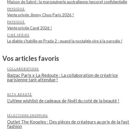
Maison de Sabré : la maroquinerie australienne (encore) confidentielle
PHYSIQUE
Vente privée Jimmy Choo Paris 2026 !
PHYSIQUE
Vente privée Carel 2026 !
CINÉ SÉRIES
Le diable s’habille en Prada 2 : quand la nostalgie vire à la parodie !
Vos articles favoris
COLLABORATIONS
Balzac Paris x La Redoute : La collaboration de créatrice
parisienne tant attendue !
ACTU BEAUTÉ
L'ultime wishlist de cadeaux de Noël du coté de la beauté !
SÉLECTIONS SHOPPING
Outlet The Kooples : Des pièces de créateurs au prix de la fast
fashion