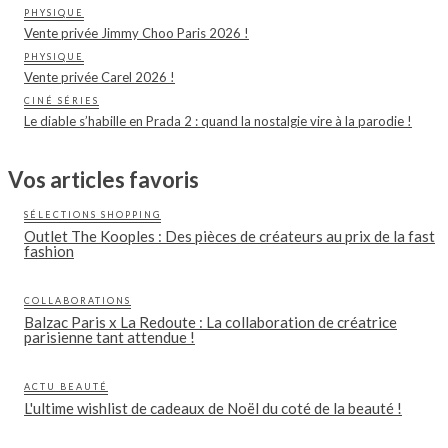
PHYSIQUE
Vente privée Jimmy Choo Paris 2026 !
PHYSIQUE
Vente privée Carel 2026 !
CINÉ SÉRIES
Le diable s’habille en Prada 2 : quand la nostalgie vire à la parodie !
Vos articles favoris
SÉLECTIONS SHOPPING
Outlet The Kooples : Des pièces de créateurs au prix de la fast
fashion
COLLABORATIONS
Balzac Paris x La Redoute : La collaboration de créatrice
parisienne tant attendue !
ACTU BEAUTÉ
L'ultime wishlist de cadeaux de Noël du coté de la beauté !