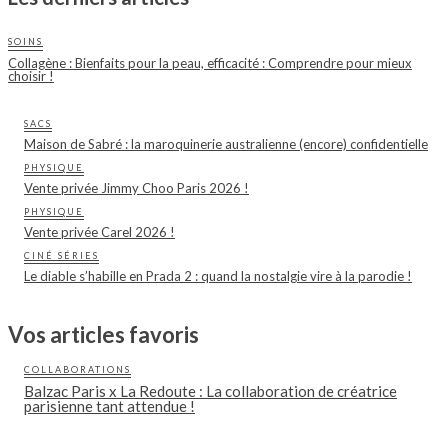
SOINS
Collagène : Bienfaits pour la peau, efficacité : Comprendre pour mieux
choisir !
SACS
Maison de Sabré : la maroquinerie australienne (encore) confidentielle
PHYSIQUE
Vente privée Jimmy Choo Paris 2026 !
PHYSIQUE
Vente privée Carel 2026 !
CINÉ SÉRIES
Le diable s’habille en Prada 2 : quand la nostalgie vire à la parodie !
Vos articles favoris
COLLABORATIONS
Balzac Paris x La Redoute : La collaboration de créatrice
parisienne tant attendue !