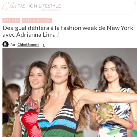
DÉFILÉS
PRÊT-À-PORTER
Desigual défilera à la fashion week de New York
avec Adrianna Lima !
Par
Chloé Simone
0