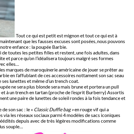
Tout ce qui est petit est mignon et tout ce qui est à
à maintenant que les fausses excuses sont posées, nous pouvons
 notre enfance : la poupée Barbie.
de toutes les petites filles et restent, une fois adultes, dans
ite et parce qu’on l’idéalisera toujours malgré ses formes
vec elles…
 des marques de maroquinerie américaine de jouer se prêter au
arbie en l’affublant de ces accessoires nottament son sac seau
e ses lunettes et même d’un trench coat.
 poupée ne sera plus blonde sera mais brune et portera un pull
e et à un trench en tartan (proche de l’esprit Burberry) Assortis
ent une paire de lunettes de soleil rondes à la fois tendance et
 de son sac : le «
Classic Duffle bag »
en rouge vif qui a
s via les réseaux sociaux parmi 4 modèles de sacs iconiques
réédités depuis avec de très légères modifications comme
plus souple…