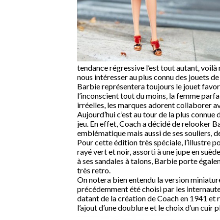
tendance régressive l’est tout autant, voil
nous intéresser au plus connu des jouets de
Barbie représentera toujours le jouet favori 
l’inconscient tout du moins, la femme parfa
irréelles, les marques adorent collaborer a
Aujourd’hui c’est au tour de la plus connue
jeu. En effet, Coach a décidé de relooker B
emblématique mais aussi de ses souliers, d
Pour cette édition très spéciale, l’illustre
rayé vert et noir, assorti à une jupe en suèd
à ses sandales à talons, Barbie porte égalem
très retro.
On notera bien entendu la version miniature
précédemment été choisi par les internaute
datant de la création de Coach en 1941 et 
l’ajout d’une doublure et le choix d’un cuir 