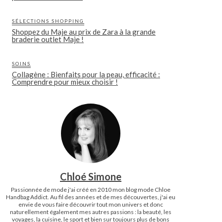
SÉLECTIONS SHOPPING
Shoppez du Maje au prix de Zara à la grande
braderie outlet Maje !
SOINS
Collagène : Bienfaits pour la peau, efficacité :
Comprendre pour mieux choisir !
Chloé Simone
Passionnée de mode j'ai créé en 2010 mon blog mode Chloe
Handbag Addict. Au fil des années et de mes découvertes, j'ai eu
envie de vous faire découvrir tout mon univers et donc
naturellement également mes autres passions : la beauté, les
voyages, la cuisine, le sport et bien sur toujours plus de bons