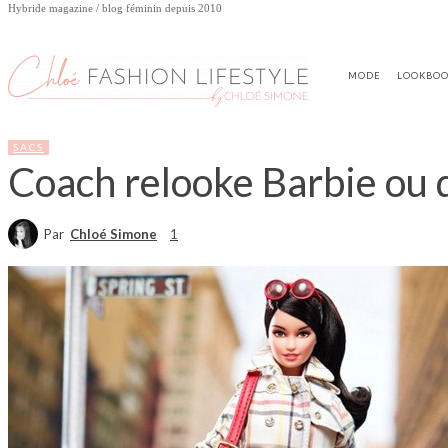
Hybride magazine / blog féminin depuis 2010
MODE
LOOKBO
SACS
Coach relooke Barbie ou 
Par
Chloé Simone
1