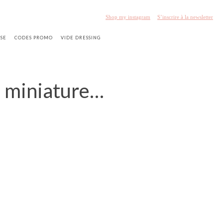
Shop my instagram
S’inscrire à la newsletter
SSE
CODES PROMO
VIDE DRESSING
n miniature…