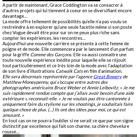
A partir de maintenant, Grace Coddington va se consacrer à
d’autres projets qui lui tiennent à coeur en se diversifiant encore
davantage…
La mode offre tellement de possibilités qu’elle n’a pas voulu se
restreindre à en explorer qu’une seule facette même si son poste
chez Vogue devait être pour sur on ne peux plus riche sans
compter les expériences, les rencontres…
Aujourd’hui une nouvelle carrière se présente à cette femme de
poigne et de mode. Elle commencera par le lancement d’un parfum
pour la griffe
Comme des Garçons.
Elle va aussi connaitre une
toute nouvelle expérience inédite pour laquelle elle se réjouit
tout particulièrement et ce très loin de la mode avec l’adaptation
de son livre d’illustrations
Catwalk Cats
en film d’animation.
Elle sera désormais représentée par l’agence
Great Bowery
de
Matthew Moneypenny, qui s’occupe entre autres des
photographes américains Bruce Weber et Annie Leibovitz. « Je me
suis rapidement rendue compte que j’allais avoir besoin d’une aide
extérieure », reconnait-elle. « Je ne voulais pas être cantonnée à
uniquement faire du stylisme sur les shootings, je souhaitais faire
quelque chose de plus. (…) Ils ont des idées pour moi, ce qui est
amusant. »
En tout cas on ne pourra l’oublier si ne serait ce que par son signe
distinctif par excellence qui fait son charme, sa chère chevelure
rousse…