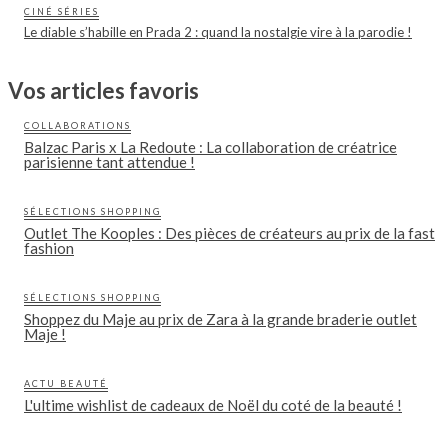
CINÉ SÉRIES
Le diable s’habille en Prada 2 : quand la nostalgie vire à la parodie !
Vos articles favoris
COLLABORATIONS
Balzac Paris x La Redoute : La collaboration de créatrice
parisienne tant attendue !
SÉLECTIONS SHOPPING
Outlet The Kooples : Des pièces de créateurs au prix de la fast
fashion
SÉLECTIONS SHOPPING
Shoppez du Maje au prix de Zara à la grande braderie outlet
Maje !
ACTU BEAUTÉ
L'ultime wishlist de cadeaux de Noël du coté de la beauté !