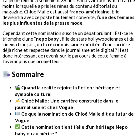
La jeune femme a seulement 39 ans. Anna Wintour avait un an de
moins lorsqu’elle a pris les rênes du contenu éditorial du
magazine. Chloé Malle est aussi
franco-américaine
. Elle
deviendra avec ce poste hautement convoité,
l’une des femmes
les plus influentes de la presse mode
.
Cependant cette nomination suscite un débat brûlant : Est-ce le
triomphe d’une “
nepo baby
”, fille de stars hollywoodiennes et du
cinéma français,
ou la reconnaissance méritée
d’une carrière
déjà riche et respectée dans le journalisme et le digital ? Il est
donc intéressant de revenir sur le parcours de cette femme à
l’avenir plus que prometteur !
Sommaire
Quand la réalité rejoint la fiction : héritage et
symbole culturel
Chloé Malle : Une carrière construite dans le
journalisme et chez Vogue
Ce que la nomination de Chloé Malle dit du futur de
Vogue
Cette nomination tient t’elle d’un héritage Nepo
baby ou au mérite ?