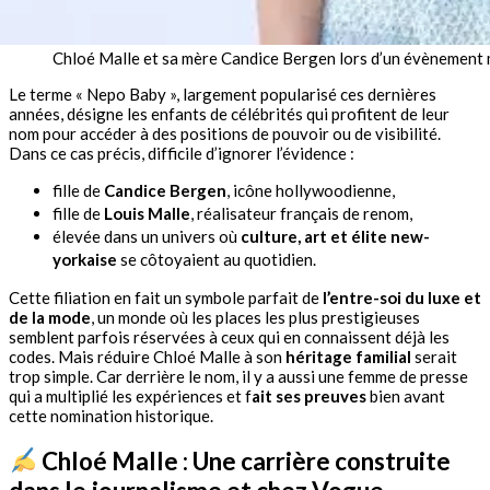
Chloé Malle et sa mère Candice Bergen lors d’un évènement
Le terme « Nepo Baby », largement popularisé ces dernières
années, désigne les enfants de célébrités qui profitent de leur
nom pour accéder à des positions de pouvoir ou de visibilité.
Dans ce cas précis, difficile d’ignorer l’évidence :
fille de
Candice Bergen
, icône hollywoodienne,
fille de
Louis Malle
, réalisateur français de renom,
élevée dans un univers où
culture, art et élite new-
yorkaise
se côtoyaient au quotidien.
Cette filiation en fait un symbole parfait de
l’entre-soi du luxe et
de la mode
, un monde où les places les plus prestigieuses
semblent parfois réservées à ceux qui en connaissent déjà les
codes. Mais réduire Chloé Malle à son
héritage familial
serait
trop simple. Car derrière le nom, il y a aussi une femme de presse
qui a multiplié les expériences et f
ait ses preuves
bien avant
cette nomination historique.
Chloé Malle : Une
carrière
construite