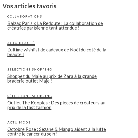
Vos articles favoris
COLLABORATIONS
Balzac Paris x La Redoute : La collaboration de
créatrice parisienne tant attendue !
ACTU BEAUTÉ
L'ultime wishlist de cadeaux de Noël du coté de la
beauté !
SÉLECTIONS SHOPPING
Shoppez du Maje au prix de Zara à la grande
braderie outlet Maje !
SÉLECTIONS SHOPPING
Outlet The Kooples : Des pièces de créateurs au
prix de la fast fashion
ACTU MODE
Octobre Rose : Sezane & Mango aident à la lutte
contre le cancer du sein !