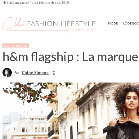
Hybride magazine / blog féminin depuis 2010
MODE
LOOKBO
ACTU MODE
h&m flagship : La marque 
Par
Chloé Simone
0