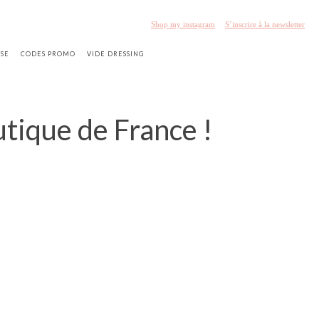
Shop my instagram
S’inscrire à la newsletter
SSE
CODES PROMO
VIDE DRESSING
utique de France !