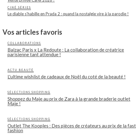
Vente privée Carel 2026 !
CINÉ SÉRIES
Le diable s’habille en Prada 2 : quand la nostalgie vire à la parodie !
Vos articles favoris
COLLABORATIONS
Balzac Paris x La Redoute : La collaboration de créatrice
parisienne tant attendue !
ACTU BEAUTÉ
L'ultime wishlist de cadeaux de Noël du coté de la beauté !
SÉLECTIONS SHOPPING
Shoppez du Maje au prix de Zara à la grande braderie outlet
Maje !
SÉLECTIONS SHOPPING
Outlet The Kooples : Des pièces de créateurs au prix de la fast
fashion