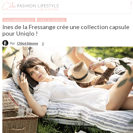
COLLABORATIONS
PRÊT-À-PORTER
Ines de la Fressange crée une collection capsule
pour Uniqlo !
Par
Chloé Simone
0