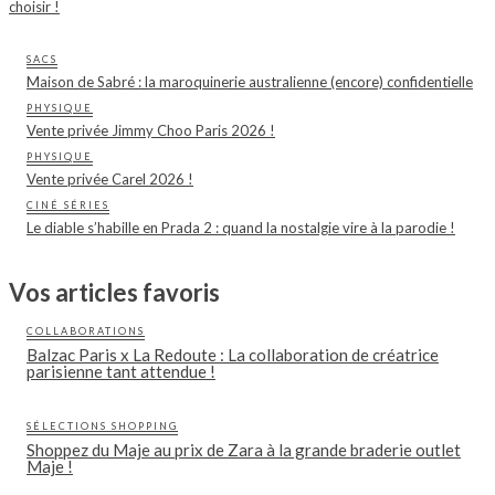
choisir !
SACS
Maison de Sabré : la maroquinerie australienne (encore) confidentielle
PHYSIQUE
Vente privée Jimmy Choo Paris 2026 !
PHYSIQUE
Vente privée Carel 2026 !
CINÉ SÉRIES
Le diable s’habille en Prada 2 : quand la nostalgie vire à la parodie !
Vos articles favoris
COLLABORATIONS
Balzac Paris x La Redoute : La collaboration de créatrice
parisienne tant attendue !
SÉLECTIONS SHOPPING
Shoppez du Maje au prix de Zara à la grande braderie outlet
Maje !