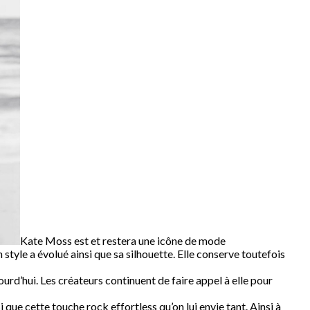
Kate Moss est et restera une icône de mode
style a évolué ainsi que sa silhouette. Elle conserve toutefois
ourd’hui. Les créateurs continuent de faire appel à elle pour
i que cette touche rock effortless qu’on lui envie tant. Ainsi à