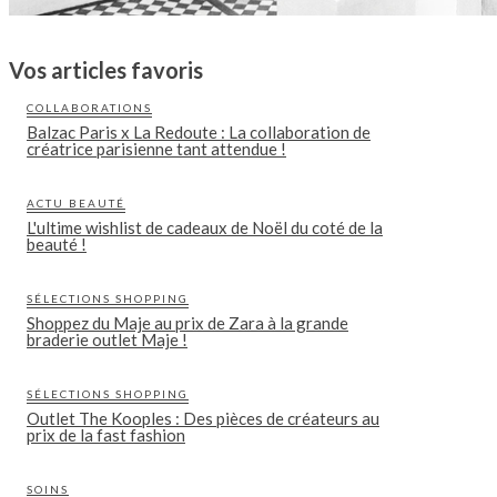
Vos articles favoris
COLLABORATIONS
Balzac Paris x La Redoute : La collaboration de
créatrice parisienne tant attendue !
ACTU BEAUTÉ
L'ultime wishlist de cadeaux de Noël du coté de la
beauté !
SÉLECTIONS SHOPPING
Shoppez du Maje au prix de Zara à la grande
braderie outlet Maje !
SÉLECTIONS SHOPPING
Outlet The Kooples : Des pièces de créateurs au
prix de la fast fashion
SOINS