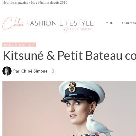
Hybride magazine / blog féminin depuis 2010
MODE
LOOKBO
PRÊT-À-PORTER
Kitsuné & Petit Bateau c
Par
Chloé Simone
0