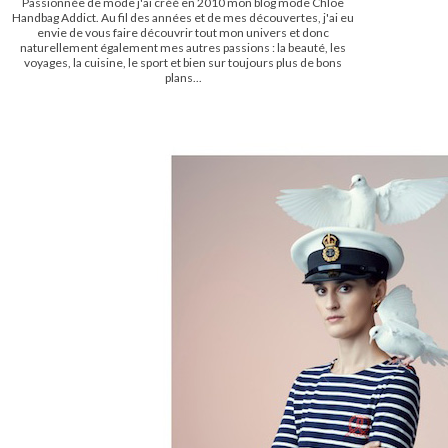
Passionnée de mode j'ai créé en 2010 mon blog mode Chloe
Handbag Addict. Au fil des années et de mes découvertes, j'ai eu
envie de vous faire découvrir tout mon univers et donc
naturellement également mes autres passions : la beauté, les
voyages, la cuisine, le sport et bien sur toujours plus de bons
plans...