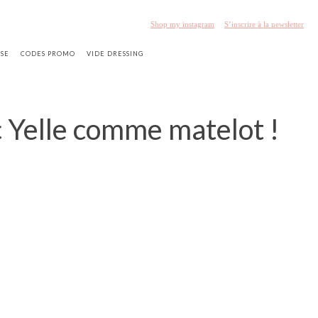
Shop my instagram
S’inscrire à la newsletter
SSE
CODES PROMO
VIDE DRESSING
c Yelle comme matelot !