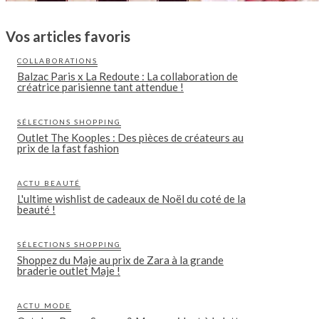
Vos articles favoris
COLLABORATIONS
Balzac Paris x La Redoute : La collaboration de
créatrice parisienne tant attendue !
SÉLECTIONS SHOPPING
Outlet The Kooples : Des pièces de créateurs au
prix de la fast fashion
ACTU BEAUTÉ
L'ultime wishlist de cadeaux de Noël du coté de la
beauté !
SÉLECTIONS SHOPPING
Shoppez du Maje au prix de Zara à la grande
braderie outlet Maje !
ACTU MODE