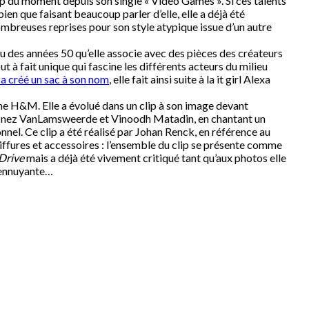
 du moment depuis son single « Video Games ». Si ces talents
en que faisant beaucoup parler d’elle, elle a déjà été
breuses reprises pour son style atypique issue d’un autre
ssu des années 50 qu’elle associe avec des pièces des créateurs
 à fait unique qui fascine les différents acteurs du milieu
a créé un sac à son nom
, elle fait ainsi suite à la it girl Alexa
gne H&M. Elle a évolué dans un clip à son image devant
s Inez VanLamsweerde et Vinoodh Matadin, en chantant un
nnel. Ce clip a été réalisé par Johan Renck, en référence au
iffures et accessoires : l’ensemble du clip se présente comme
Drive
mais a déjà été vivement critiqué tant qu’aux photos elle
 ennuyante…