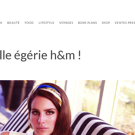
OK
BEAUTÉ
FOOD
LIFESTYLE
VOYAGES
BONS PLANS
SHOP
VENTES PRE
lle égérie h&m !