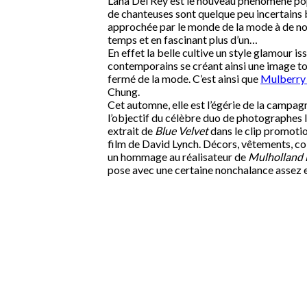
Lana Del Rey est le nouveau phénomène pop
de chanteuses sont quelque peu incertains bi
approchée par le monde de la mode à de nom
temps et en fascinant plus d’un…
En effet la belle cultive un style glamour i
contemporains se créant ainsi une image tout
fermé de la mode. C’est ainsi que
Mulberry 
Chung.
Cet automne, elle est l’égérie de la campa
l’objectif du célèbre duo de photographe
extrait de
Blue Velvet
dans le clip promotio
film de David Lynch. Décors, vêtements, co
un hommage au réalisateur de
Mulholland 
pose avec une certaine nonchalance assez