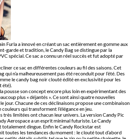
 main Furla a innové en créant un sac entièrement en gomme aux
ant-garde et tradition, le Candy Bag se distingue par la
 PVC spécial. Ce sac a connu un réel succès et fut adopté par
cliner ce sac en différentes couleurs au fil des saisons. Cet
ag qui n’a malheureusement pas été reconduit pour l’été. Des
mme le candy bag noir clouté édité en exclusivité pour les
 été).
la pousse son concept encore plus loin en expérimentant des
ucoup plus « déjantés ». Ce sont ainsi quatre nouvelles
 le jour. Chacune de ces déclinaisons propose une combinaison
 couleurs qui transforment l’élégance en jeu.
s très limitées ont chacun leur univers. La version Candy Pic
ndy Aerospace a un esprit minimal futuriste. Le Candy
st totalement dingue. Enfin le Candy Rockstar est
nit toutes les tendances du moment : le clouté tout d’abord
 petits détails subtils tel que le zip ou la petite chainette, le