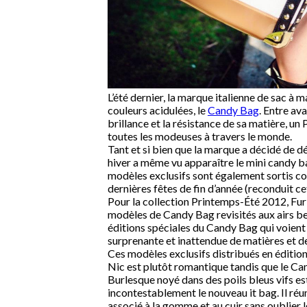
L’été dernier, la marque italienne de sac à
couleurs acidulées, le
Candy Bag
. Entre av
brillance et la résistance de sa matière, un
toutes les modeuses à travers le monde.
Tant et si bien que la marque a décidé de dé
hiver a même vu apparaître le mini candy b
modèles exclusifs sont également sortis co
dernières fêtes de fin d’année (reconduit cet
Pour la collection Printemps-Été 2012, Fur
modèles de Candy Bag revisités aux airs bea
éditions spéciales du Candy Bag qui voient
surprenante et inattendue de matières et de
Ces modèles exclusifs distribués en édition
Nic est plutôt romantique tandis que le Ca
Burlesque noyé dans des poils bleus vifs e
incontestablement le nouveau it bag. Il réu
associé à la gomme et au cuir sans oublier les