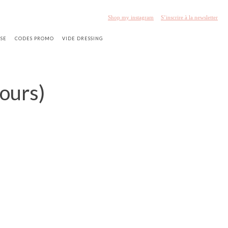
Shop my instagram
S’inscrire à la newsletter
SSE
CODES PROMO
VIDE DRESSING
cours)