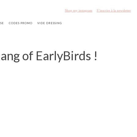
Shop my instagram
S’inscrire à la newsletter
SSE
CODES PROMO
VIDE DRESSING
ang of EarlyBirds !