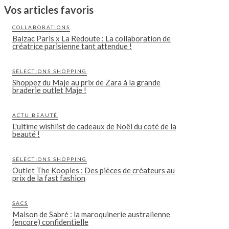
Vos articles favoris
COLLABORATIONS
Balzac Paris x La Redoute : La collaboration de
créatrice parisienne tant attendue !
SÉLECTIONS SHOPPING
Shoppez du Maje au prix de Zara à la grande
braderie outlet Maje !
ACTU BEAUTÉ
L'ultime wishlist de cadeaux de Noël du coté de la
beauté !
SÉLECTIONS SHOPPING
Outlet The Kooples : Des pièces de créateurs au
prix de la fast fashion
SACS
Maison de Sabré : la maroquinerie australienne
(encore) confidentielle