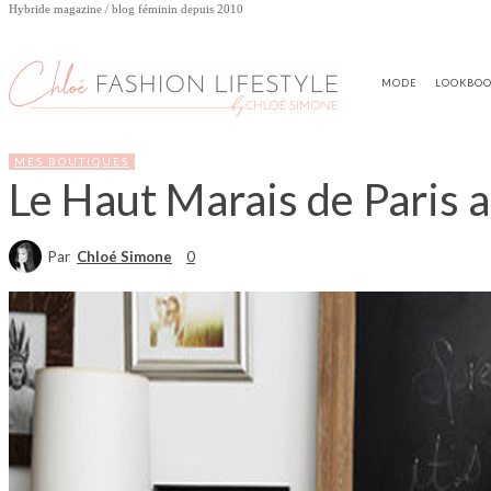
Hybride magazine / blog féminin depuis 2010
MODE
LOOKBO
MES BOUTIQUES
Le Haut Marais de Paris a
Par
Chloé Simone
0