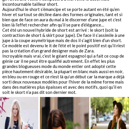
incontournable tailleur short.
Aujourd’hui le short s’émancipe et se porte autant en été qu’en
hiver et surtout se décline dans des formes originales, tant et si
bien que de face on aura du mal à le discerner d’une jupe et c’est
bien là l’effet rechercher afin qu’il se pare d’élégance…
Cet été un nouvel hybride de short est arrivé : le skort (soit la
contraction de short & skirt pour jupe). De face il s’assimile à une
jupe à la coupe asymétrique mais de dos il s’agit bien d’un short.
Ce modèle est devenu le it de l’été et le point positif est qu’il n’est
pas la création d’un grand designer mais de Zara.
Incroyable mais vrai, c’est le géant espagnol qui a fait ce coup de
génie car il ne peut être qualifié autrement. En effet les plus
grandes blogueuses mode du monde entier ont adopté cette
pièce hautement désirable, la plupart en blanc mais aussi en noir,
en bleu ou en rouge et ce n’est là qu’un début car la marque a déjà
sorti deux nouveaux modèles pour l’hiver de la même forme mais
dans des matières plus épaisses et avec des motifs, quoi qu’il en
soit le skort n’a pas dit son dernier mot.