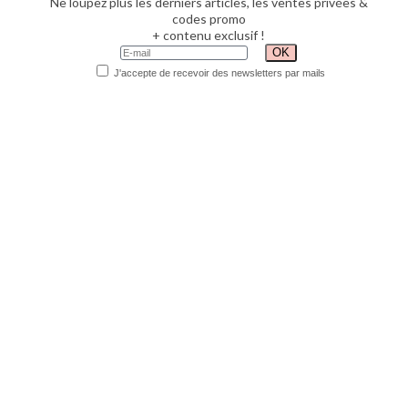
Ne loupez plus les derniers articles, les ventes privées &
codes promo
+ contenu exclusif !
J'accepte de recevoir des newsletters par mails