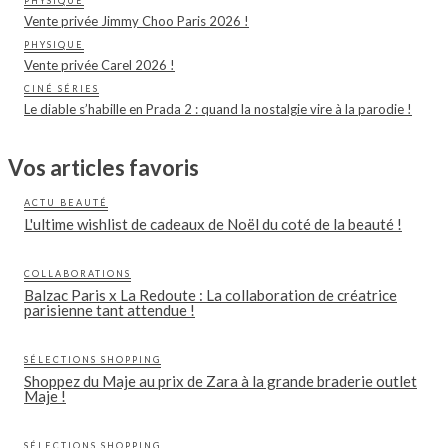
PHYSIQUE
Vente privée Jimmy Choo Paris 2026 !
PHYSIQUE
Vente privée Carel 2026 !
CINÉ SÉRIES
Le diable s’habille en Prada 2 : quand la nostalgie vire à la parodie !
Vos articles favoris
ACTU BEAUTÉ
L'ultime wishlist de cadeaux de Noël du coté de la beauté !
COLLABORATIONS
Balzac Paris x La Redoute : La collaboration de créatrice
parisienne tant attendue !
SÉLECTIONS SHOPPING
Shoppez du Maje au prix de Zara à la grande braderie outlet
Maje !
SÉLECTIONS SHOPPING