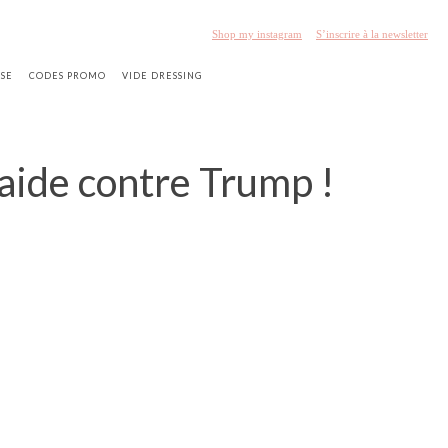
Shop my instagram
S’inscrire à la newsletter
SSE
CODES PROMO
VIDE DRESSING
'aide contre Trump !