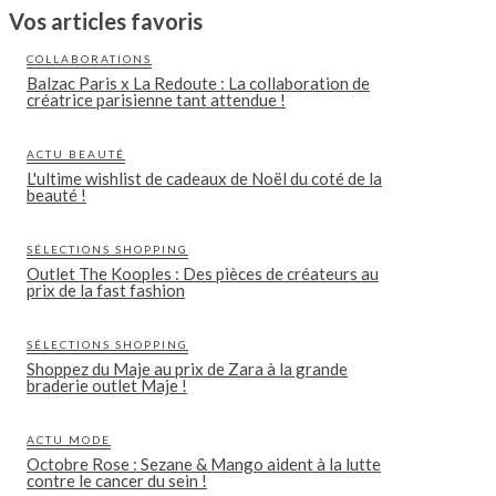
Vos articles favoris
COLLABORATIONS
Balzac Paris x La Redoute : La collaboration de
créatrice parisienne tant attendue !
ACTU BEAUTÉ
L'ultime wishlist de cadeaux de Noël du coté de la
beauté !
SÉLECTIONS SHOPPING
Outlet The Kooples : Des pièces de créateurs au
prix de la fast fashion
SÉLECTIONS SHOPPING
Shoppez du Maje au prix de Zara à la grande
braderie outlet Maje !
ACTU MODE
Octobre Rose : Sezane & Mango aident à la lutte
contre le cancer du sein !