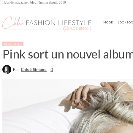
Hybride magazine / blog féminin depuis 2010
MODE
LOOKBO
MUSIQUE
Pink sort un nouvel album
Par
Chloé Simone
0