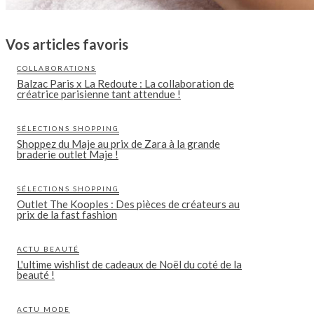
Vos articles favoris
COLLABORATIONS
Balzac Paris x La Redoute : La collaboration de
créatrice parisienne tant attendue !
SÉLECTIONS SHOPPING
Shoppez du Maje au prix de Zara à la grande
braderie outlet Maje !
SÉLECTIONS SHOPPING
Outlet The Kooples : Des pièces de créateurs au
prix de la fast fashion
ACTU BEAUTÉ
L'ultime wishlist de cadeaux de Noël du coté de la
beauté !
ACTU MODE