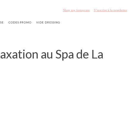
Shop my instagram
S’inscrire à la newsletter
SSE
CODES PROMO
VIDE DRESSING
axation au Spa de La