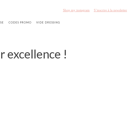
Shop my instagram
S’inscrire à la newsletter
SSE
CODES PROMO
VIDE DRESSING
r excellence !