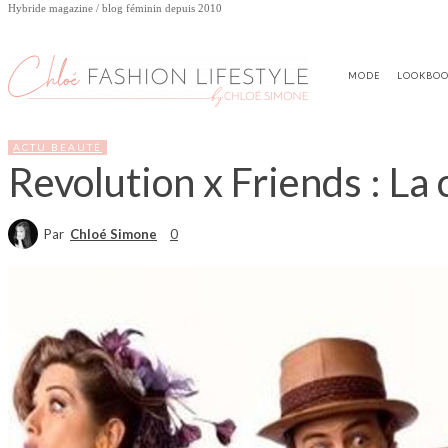
Hybride magazine / blog féminin depuis 2010
MODE
LOOKBO
ACTU BEAUTÉ
Revolution x Friends : La 
Par
Chloé Simone
0