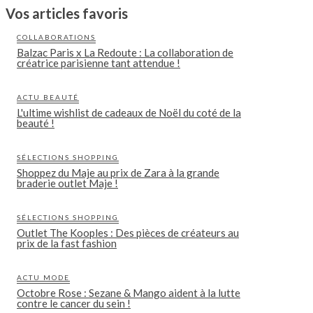
Vos articles favoris
COLLABORATIONS
Balzac Paris x La Redoute : La collaboration de
créatrice parisienne tant attendue !
ACTU BEAUTÉ
L'ultime wishlist de cadeaux de Noël du coté de la
beauté !
SÉLECTIONS SHOPPING
Shoppez du Maje au prix de Zara à la grande
braderie outlet Maje !
SÉLECTIONS SHOPPING
Outlet The Kooples : Des pièces de créateurs au
prix de la fast fashion
ACTU MODE
Octobre Rose : Sezane & Mango aident à la lutte
contre le cancer du sein !