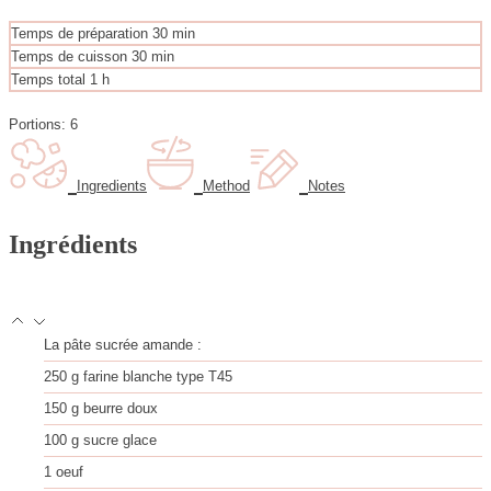
m
Temps de préparation
30
min
i
m
Temps de cuisson
30
min
n
i
h
Temps total
1
h
u
n
e
t
u
u
Portions:
6
e
t
r
s
e
e
s
Ingredients
Method
Notes
Ingrédients
La pâte sucrée amande :
250
g
farine blanche type T45
150
g
beurre doux
100
g
sucre glace
1
oeuf