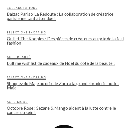
COLLABORATIONS
Balzac Paris x La Redoute : La collaboration de créatrice
parisienne tant attendue !
SÉLECTIONS SHOPPING
Outlet The Kooples : Des pièces de créateurs au prix de la fast
fashion
ACTU BEAUTÉ
L'ultime wishlist de cadeaux de Noël du coté de la beauté !
SÉLECTIONS SHOPPING
Shoppez du Maje au prix de Zara à la grande braderie outlet
Maje !
ACTU MODE
Octobre Rose : Sezane & Mango aident à la lutte contre le
cancer du sein !