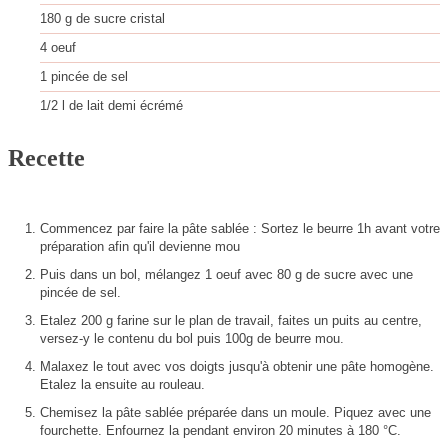
180
g
de sucre cristal
4
oeuf
1
pincée de sel
1/2
l
de lait demi écrémé
Recette
Commencez par faire la pâte sablée : Sortez le beurre 1h avant votre
préparation afin qu'il devienne mou
Puis dans un bol, mélangez 1 oeuf avec 80 g de sucre avec une
pincée de sel.
Etalez 200 g farine sur le plan de travail, faites un puits au centre,
versez-y le contenu du bol puis 100g de beurre mou.
Malaxez le tout avec vos doigts jusqu'à obtenir une pâte homogène.
Etalez la ensuite au rouleau.
Chemisez la pâte sablée préparée dans un moule. Piquez avec une
fourchette. Enfournez la pendant environ 20 minutes à 180 °C.