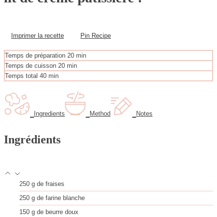
Imprimer la recette
Pin Recipe
m
Temps de préparation
20
min
i
m
Temps de cuisson
20
min
n
i
m
Temps total
40
min
u
n
i
t
u
n
e
t
u
s
e
t
Ingredients
Method
Notes
s
e
s
Ingrédients
250
g
de fraises
250
g
de farine blanche
150
g
de beurre doux