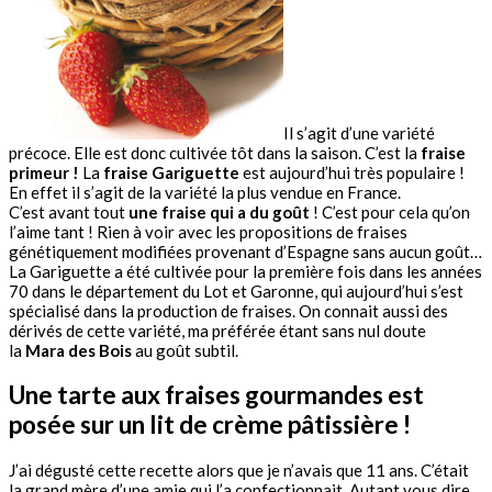
Il s’agit d’une variété
précoce. Elle est donc cultivée tôt dans la saison. C’est la
fraise
primeur !
La
fraise
Gariguette
est aujourd’hui très populaire !
En effet il s’agit de la variété la plus vendue en France.
C’est avant tout
une fraise qui a du goût
! C’est pour cela qu’on
l’aime tant ! Rien à voir avec les propositions de fraises
génétiquement modifiées provenant d’Espagne sans aucun goût…
La Gariguette a été cultivée pour la première fois dans les années
70 dans le département du Lot et Garonne, qui aujourd’hui s’est
spécialisé dans la production de fraises. On connait aussi des
dérivés de cette variété, ma préférée étant sans nul doute
la
Mara des Bois
au goût subtil.
Une tarte aux fraises gourmandes est
posée sur un lit de crème pâtissière !
J’ai dégusté cette recette alors que je n’avais que 11 ans. C’était
la grand mère d’une amie qui l’a confectionnait. Autant vous dire