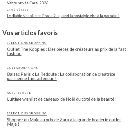
Vente privée Carel 2026 !
CINÉ SÉRIES
Le diable s’habille en Prada 2 : quand la nostalgie vire à la parodie !
Vos articles favoris
SÉLECTIONS SHOPPING
Outlet The Kooples : Des pièces de créateurs au prix de la fast
fashion
COLLABORATIONS
Balzac Paris x La Redoute : La collaboration de créatrice
parisienne tant attendue !
ACTU BEAUTÉ
L'ultime wishlist de cadeaux de Noël du coté de la beauté !
SÉLECTIONS SHOPPING
Shoppez du Maje au prix de Zara à la grande braderie outlet
Maje !