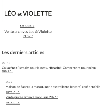
EN LIGNE
Vente archives Leo & Violette
2026 !
Les derniers articles
SOINS
Collagène : Bienfaits pour la peau, efficacité : Comprendre pour mieux
choisir !
SACS
Maison de Sabré : la maroquinerie australienne (encore) confidentielle
PHYSIQUE
Vente privée Jimmy Choo Paris 2026 !
PHYSIQUE