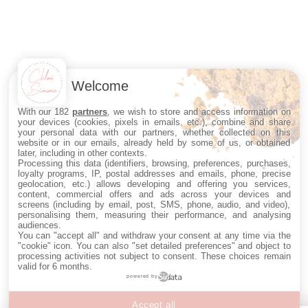
Welcome
With our 182
partners
, we wish to store and access information on
your devices (cookies, pixels in emails, etc.), combine and share
your personal data with our partners, whether collected on this
website or in our emails, already held by some of us, or obtained
later, including in other contexts.
Processing this data (identifiers, browsing, preferences, purchases,
loyalty programs, IP, postal addresses and emails, phone, precise
geolocation, etc.) allows developing and offering you services,
content, commercial offers and ads across your devices and
screens (including by email, post, SMS, phone, audio, and video),
personalising them, measuring their performance, and analysing
audiences.
You can "accept all" and withdraw your consent at any time via the
"cookie" icon
. You can also "set detailed preferences" and object to
processing activities not subject to consent. These choices remain
valid for 6 months.
powered by
Accept all