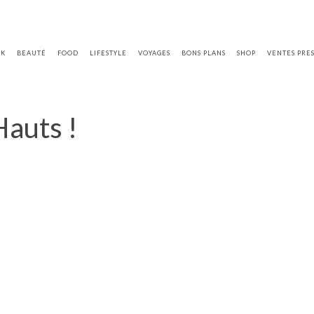
OK
BEAUTÉ
FOOD
LIFESTYLE
VOYAGES
BONS PLANS
SHOP
VENTES PRE
Hauts !