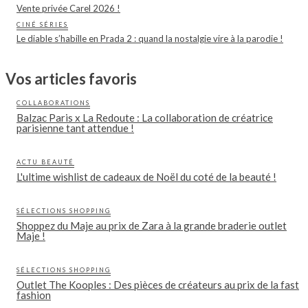
Vente privée Carel 2026 !
CINÉ SÉRIES
Le diable s’habille en Prada 2 : quand la nostalgie vire à la parodie !
Vos articles favoris
COLLABORATIONS
Balzac Paris x La Redoute : La collaboration de créatrice
parisienne tant attendue !
ACTU BEAUTÉ
L'ultime wishlist de cadeaux de Noël du coté de la beauté !
SÉLECTIONS SHOPPING
Shoppez du Maje au prix de Zara à la grande braderie outlet
Maje !
SÉLECTIONS SHOPPING
Outlet The Kooples : Des pièces de créateurs au prix de la fast
fashion