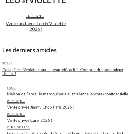
EN LIGNE
Vente archives Leo & Violette
2026 !
Les derniers articles
SOINS
Collagène : Bienfaits pour la peau, efficacité : Comprendre pour mieux
choisir !
SACS
Maison de Sabré : la maroquinerie australienne (encore) confidentielle
PHYSIQUE
Vente privée Jimmy Choo Paris 2026 !
PHYSIQUE
Vente privée Carel 2026 !
CINÉ SÉRIES
Le diable s’habille en Prada 2 : quand la nostalgie vire à la parodie !