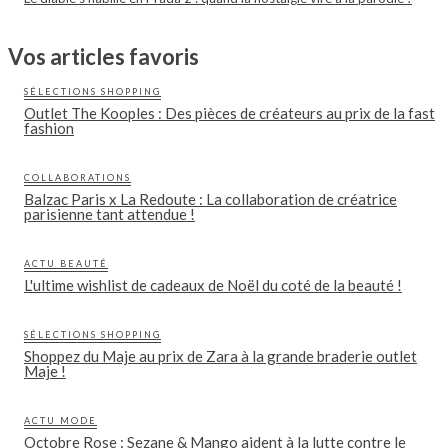
Vos articles favoris
SÉLECTIONS SHOPPING
Outlet The Kooples : Des pièces de créateurs au prix de la fast
fashion
COLLABORATIONS
Balzac Paris x La Redoute : La collaboration de créatrice
parisienne tant attendue !
ACTU BEAUTÉ
L'ultime wishlist de cadeaux de Noël du coté de la beauté !
SÉLECTIONS SHOPPING
Shoppez du Maje au prix de Zara à la grande braderie outlet
Maje !
ACTU MODE
Octobre Rose : Sezane & Mango aident à la lutte contre le