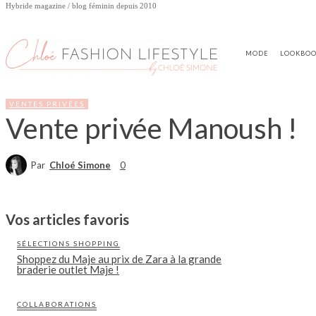
Hybride magazine / blog féminin depuis 2010
MODE
LOOKBO
VENTES PRIVÉES
Vente privée Manoush !
Par
Chloé Simone
0
Vos articles favoris
SÉLECTIONS SHOPPING
Shoppez du Maje au prix de Zara à la grande
braderie outlet Maje !
COLLABORATIONS