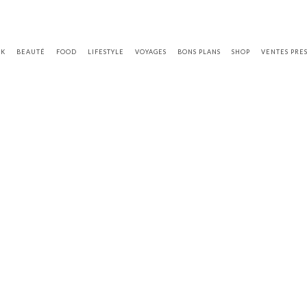
OK
BEAUTÉ
FOOD
LIFESTYLE
VOYAGES
BONS PLANS
SHOP
VENTES PRE