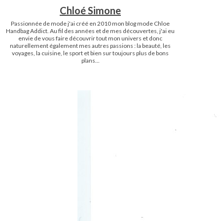
Chloé Simone
Passionnée de mode j'ai créé en 2010 mon blog mode Chloe
Handbag Addict. Au fil des années et de mes découvertes, j'ai eu
envie de vous faire découvrir tout mon univers et donc
naturellement également mes autres passions : la beauté, les
voyages, la cuisine, le sport et bien sur toujours plus de bons
plans...