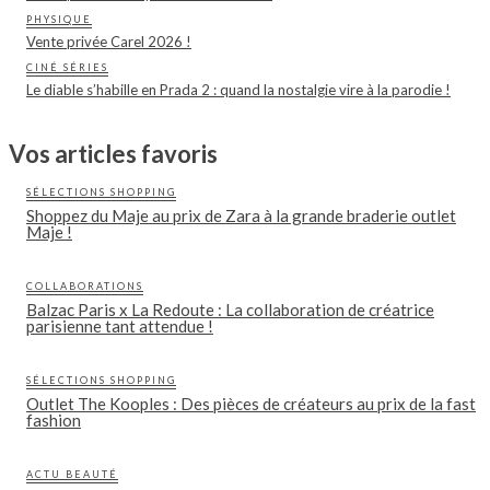
PHYSIQUE
Vente privée Carel 2026 !
CINÉ SÉRIES
Le diable s’habille en Prada 2 : quand la nostalgie vire à la parodie !
Vos articles favoris
SÉLECTIONS SHOPPING
Shoppez du Maje au prix de Zara à la grande braderie outlet
Maje !
COLLABORATIONS
Balzac Paris x La Redoute : La collaboration de créatrice
parisienne tant attendue !
SÉLECTIONS SHOPPING
Outlet The Kooples : Des pièces de créateurs au prix de la fast
fashion
ACTU BEAUTÉ