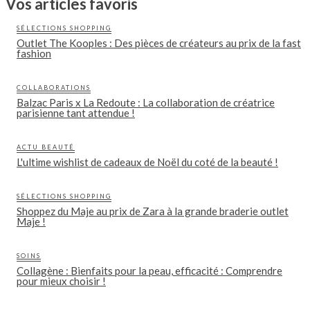
Vos articles favoris
SÉLECTIONS SHOPPING
Outlet The Kooples : Des pièces de créateurs au prix de la fast
fashion
COLLABORATIONS
Balzac Paris x La Redoute : La collaboration de créatrice
parisienne tant attendue !
ACTU BEAUTÉ
L'ultime wishlist de cadeaux de Noël du coté de la beauté !
SÉLECTIONS SHOPPING
Shoppez du Maje au prix de Zara à la grande braderie outlet
Maje !
SOINS
Collagène : Bienfaits pour la peau, efficacité : Comprendre
pour mieux choisir !