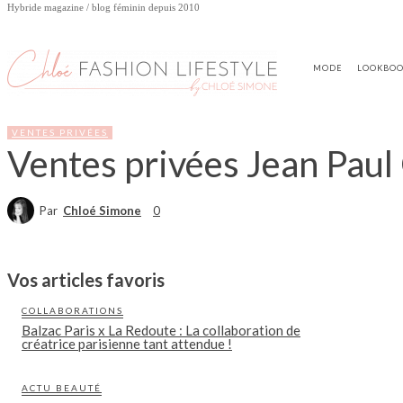
Hybride magazine / blog féminin depuis 2010
MODE
LOOKBO
VENTES PRIVÉES
Ventes privées Jean Paul 
Par
Chloé Simone
0
Vos articles favoris
COLLABORATIONS
Balzac Paris x La Redoute : La collaboration de
créatrice parisienne tant attendue !
ACTU BEAUTÉ