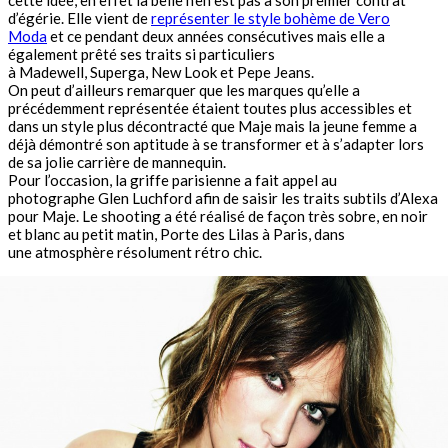
cette idée, en effet la belle n’en est pas à son premier contrat
d’égérie. Elle vient de
représenter le style bohème de Vero
Moda
et ce pendant deux années consécutives mais elle a
également prêté ses traits si particuliers
à Madewell, Superga, New Look et Pepe Jeans.
On peut d’ailleurs remarquer que les marques qu’elle a
précédemment représentée étaient toutes plus accessibles et
dans un style plus décontracté que Maje mais la jeune femme a
déjà démontré son aptitude à se transformer et à s’adapter lors
de sa jolie carrière de mannequin.
Pour l’occasion, la griffe parisienne a fait appel au
photographe Glen Luchford afin de saisir les traits subtils d’Alexa
pour Maje. Le shooting a été réalisé de façon très sobre, en noir
et blanc au petit matin, Porte des Lilas à Paris, dans
une atmosphère résolument rétro chic.