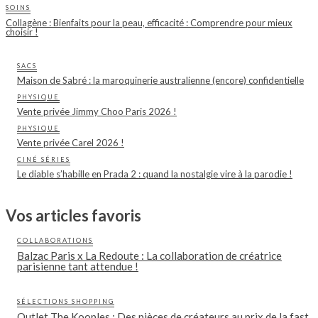
SOINS
Collagène : Bienfaits pour la peau, efficacité : Comprendre pour mieux
choisir !
SACS
Maison de Sabré : la maroquinerie australienne (encore) confidentielle
PHYSIQUE
Vente privée Jimmy Choo Paris 2026 !
PHYSIQUE
Vente privée Carel 2026 !
CINÉ SÉRIES
Le diable s’habille en Prada 2 : quand la nostalgie vire à la parodie !
Vos articles favoris
COLLABORATIONS
Balzac Paris x La Redoute : La collaboration de créatrice
parisienne tant attendue !
SÉLECTIONS SHOPPING
Outlet The Kooples : Des pièces de créateurs au prix de la fast