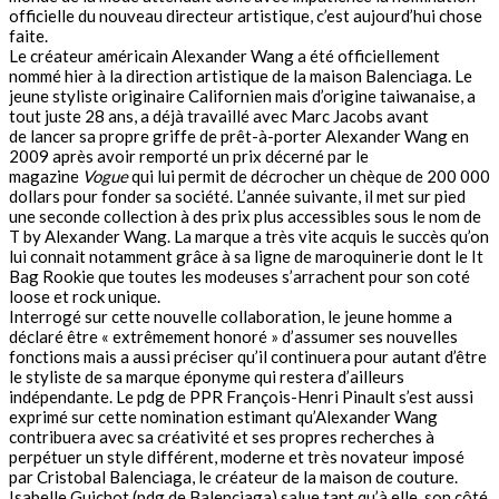
officielle du nouveau directeur artistique, c’est aujourd’hui chose
faite.
Le créateur américain Alexander Wang a été officiellement
nommé hier à la direction artistique de la maison Balenciaga. Le
jeune styliste originaire Californien mais d’origine taiwanaise, a
tout juste 28 ans, a déjà travaillé avec Marc Jacobs avant
de lancer sa propre griffe de prêt-à-porter Alexander Wang en
2009 après avoir remporté un prix décerné par le
magazine
Vogue
qui lui permit de décrocher un chèque de 200 000
dollars pour fonder sa société. L’année suivante, il met sur pied
une seconde collection à des prix plus accessibles sous le nom de
T by Alexander Wang. La marque a très vite acquis le succès qu’on
lui connait notamment grâce à sa ligne de maroquinerie dont le It
Bag Rookie que toutes les modeuses s’arrachent pour son coté
loose et rock unique.
Interrogé sur cette nouvelle collaboration, le jeune homme a
déclaré être « extrêmement honoré » d’assumer ses nouvelles
fonctions mais a aussi préciser qu’il continuera pour autant d’être
le styliste de sa marque éponyme qui restera d’ailleurs
indépendante. Le pdg de PPR François-Henri Pinault s’est aussi
exprimé sur cette nomination estimant qu’Alexander Wang
contribuera avec sa créativité et ses propres recherches à
perpétuer un style différent, moderne et très novateur imposé
par Cristobal Balenciaga, le créateur de la maison de couture.
Isabelle Guichot (pdg de Balenciaga) salue tant qu’à elle, son côté