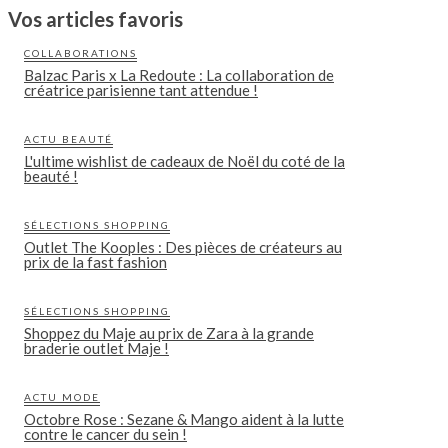
Vos articles favoris
COLLABORATIONS
Balzac Paris x La Redoute : La collaboration de
créatrice parisienne tant attendue !
ACTU BEAUTÉ
L'ultime wishlist de cadeaux de Noël du coté de la
beauté !
SÉLECTIONS SHOPPING
Outlet The Kooples : Des pièces de créateurs au
prix de la fast fashion
SÉLECTIONS SHOPPING
Shoppez du Maje au prix de Zara à la grande
braderie outlet Maje !
ACTU MODE
Octobre Rose : Sezane & Mango aident à la lutte
contre le cancer du sein !