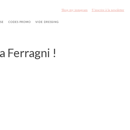
Shop my instagram
S’inscrire à la newsletter
SSE
CODES PROMO
VIDE DRESSING
a Ferragni !