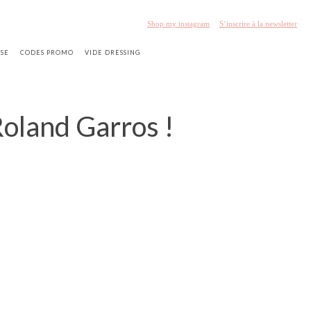
Shop my instagram
S’inscrire à la newsletter
SSE
CODES PROMO
VIDE DRESSING
Roland Garros !