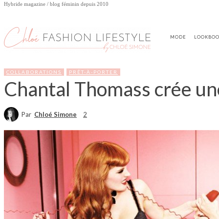
Hybride magazine / blog féminin depuis 2010
MODE
LOOKBO
COLLABORATIONS
PRÊT-À-PORTER
Chantal Thomass crée une
Par
Chloé Simone
2