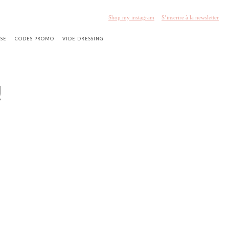
Shop my instagram
S’inscrire à la newsletter
SSE
CODES PROMO
VIDE DRESSING
!