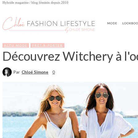
Hybride magazine / blog féminin depuis 2010
MODE
LOOKBO
ACTU MODE
PRÊT-À-PORTER
Découvrez Witchery à l'oc
Par
Chloé Simone
0