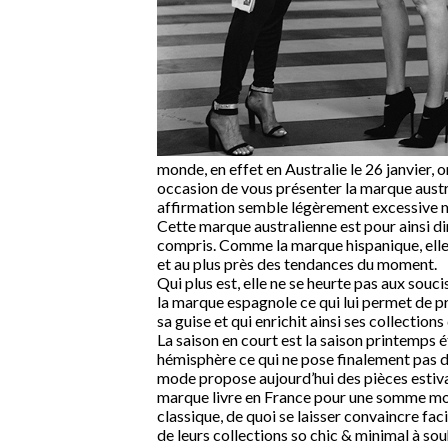
monde, en effet en Australie le 26 janvier, o
occasion de vous présenter la marque austra
affirmation semble légèrement excessive m
Cette marque australienne est pour ainsi d
compris. Comme la marque hispanique, elle
et au plus près des tendances du moment.
Qui plus est, elle ne se heurte pas aux sou
la marque espagnole ce qui lui permet de 
sa guise et qui enrichit ainsi ses collectio
La saison en court est la saison printemps 
hémisphère ce qui ne pose finalement pas de
mode propose aujourd’hui des pièces estival
marque livre en France pour une somme modi
classique, de quoi se laisser convaincre fa
de leurs collections so chic & minimal à souh