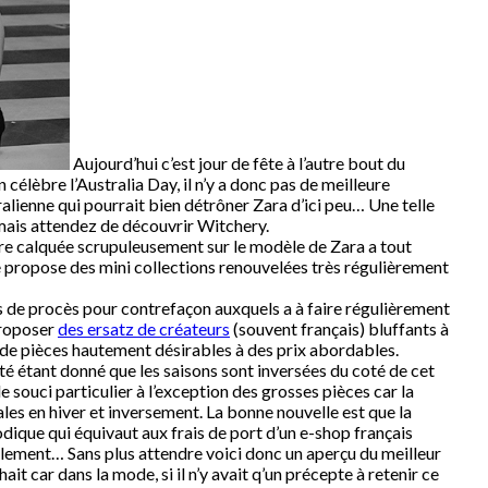
Aujourd’hui c’est jour de fête à l’autre bout du
n célèbre l’Australia Day, il n’y a donc pas de meilleure
lienne qui pourrait bien détrôner Zara d’ici peu… Une telle
ais attendez de découvrir Witchery.
ire calquée scrupuleusement sur le modèle de Zara a tout
 propose des mini collections renouvelées très régulièrement
cis de procès pour contrefaçon auxquels a à faire régulièrement
proposer
des ersatz de créateurs
(souvent français) bluffants à
ns de pièces hautement désirables à des prix abordables.
été étant donné que les saisons sont inversées du coté de cet
 souci particulier à l’exception des grosses pièces car la
es en hiver et inversement. La bonne nouvelle est que la
que qui équivaut aux frais de port d’un e-shop français
cilement… Sans plus attendre voici donc un aperçu du meilleur
ait car dans la mode, si il n’y avait q’un précepte à retenir ce