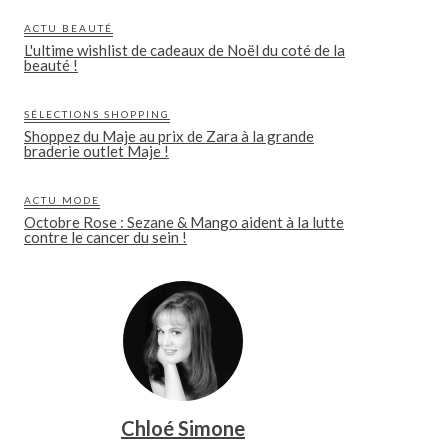
ACTU BEAUTÉ
L'ultime wishlist de cadeaux de Noël du coté de la
beauté !
SÉLECTIONS SHOPPING
Shoppez du Maje au prix de Zara à la grande
braderie outlet Maje !
ACTU MODE
Octobre Rose : Sezane & Mango aident à la lutte
contre le cancer du sein !
Chloé Simone