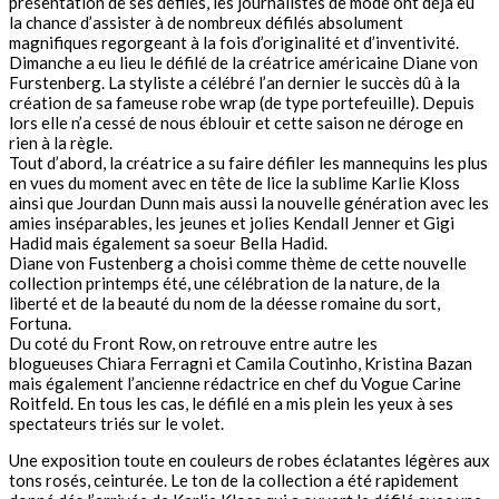
présentation de ses défilés, les journalistes de mode ont déjà eu
la chance d’assister à de nombreux défilés absolument
magnifiques regorgeant à la fois d’originalité et d’inventivité.
Dimanche a eu lieu le défilé de la créatrice américaine Diane von
Furstenberg. La styliste a célébré l’an dernier le succès dû à la
création de sa fameuse robe wrap (de type portefeuille). Depuis
lors elle n’a cessé de nous éblouir et cette saison ne déroge en
rien à la règle.
Tout d’abord, la créatrice a su faire défiler les mannequins les plus
en vues du moment avec en tête de lice la sublime Karlie Kloss
ainsi que Jourdan Dunn mais aussi la nouvelle génération avec les
amies inséparables, les jeunes et jolies Kendall Jenner et Gigi
Hadid mais également sa soeur Bella Hadid.
Diane von Fustenberg a choisi comme thème de cette nouvelle
collection printemps été, une célébration de la nature, de la
liberté et de la beauté du nom de la déesse romaine du sort,
Fortuna.
Du coté du Front Row, on retrouve entre autre les
blogueuses Chiara Ferragni et Camila Coutinho, Kristina Bazan
mais également l’ancienne rédactrice en chef du Vogue Carine
Roitfeld. En tous les cas, le défilé en a mis plein les yeux à ses
spectateurs triés sur le volet.
Une exposition toute en couleurs de robes éclatantes légères aux
tons rosés, ceinturée. Le ton de la collection a été rapidement