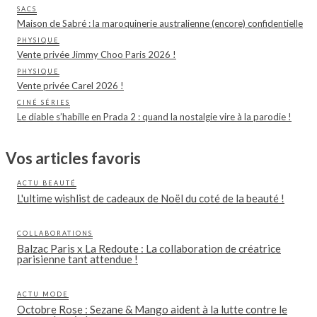
SACS
Maison de Sabré : la maroquinerie australienne (encore) confidentielle
PHYSIQUE
Vente privée Jimmy Choo Paris 2026 !
PHYSIQUE
Vente privée Carel 2026 !
CINÉ SÉRIES
Le diable s’habille en Prada 2 : quand la nostalgie vire à la parodie !
Vos articles favoris
ACTU BEAUTÉ
L'ultime wishlist de cadeaux de Noël du coté de la beauté !
COLLABORATIONS
Balzac Paris x La Redoute : La collaboration de créatrice
parisienne tant attendue !
ACTU MODE
Octobre Rose : Sezane & Mango aident à la lutte contre le