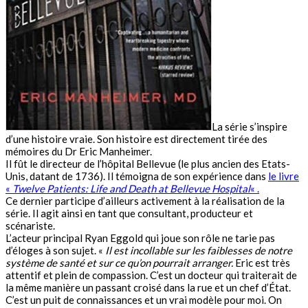
La série s’inspire
d’une histoire vraie. Son histoire est directement tirée des
mémoires du Dr Eric Manheimer.
Il fût le directeur de l’hôpital Bellevue (le plus ancien des Etats-
Unis, datant de 1736). Il témoigna de son expérience dans
le livre
«
Twelve Patients: Life and Death at Bellevue Hospital
« .
Ce dernier participe d’ailleurs activement à la réalisation de la
série. Il agit ainsi en tant que consultant, producteur et
scénariste.
L’acteur principal Ryan Eggold qui joue son rôle ne tarie pas
d’éloges à son sujet. «
Il est incollable sur les faiblesses de notre
système de santé et sur ce qu’on pourrait arranger.
Eric est très
attentif et plein de compassion. C’est un docteur qui traiterait de
la même manière un passant croisé dans la rue et un chef d’État.
C’est un puit de connaissances et un vrai modèle pour moi. On