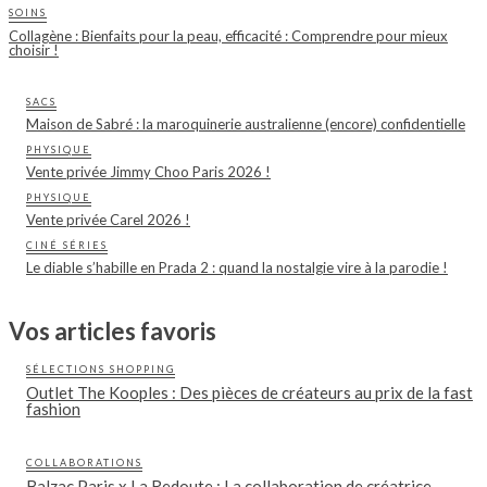
SOINS
Collagène : Bienfaits pour la peau, efficacité : Comprendre pour mieux
choisir !
SACS
Maison de Sabré : la maroquinerie australienne (encore) confidentielle
PHYSIQUE
Vente privée Jimmy Choo Paris 2026 !
PHYSIQUE
Vente privée Carel 2026 !
CINÉ SÉRIES
Le diable s’habille en Prada 2 : quand la nostalgie vire à la parodie !
Vos articles favoris
SÉLECTIONS SHOPPING
Outlet The Kooples : Des pièces de créateurs au prix de la fast
fashion
COLLABORATIONS
Balzac Paris x La Redoute : La collaboration de créatrice