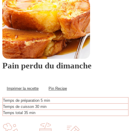
Pain perdu du dimanche
Imprimer la recette
Pin Recipe
m
Temps de préparation
5
min
i
m
Temps de cuisson
30
min
n
i
m
Temps total
35
min
u
n
i
t
u
n
e
t
u