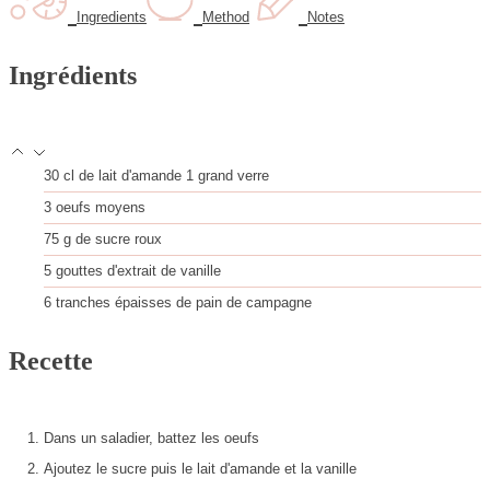
s
e
t
Ingredients
Method
Notes
s
e
s
Ingrédients
30
cl
de lait d'amande
1 grand verre
3
oeufs moyens
75
g
de sucre roux
5
gouttes d'extrait de vanille
6
tranches
épaisses de pain de campagne
Recette
Dans un saladier, battez les oeufs
Ajoutez le sucre puis le lait d'amande et la vanille