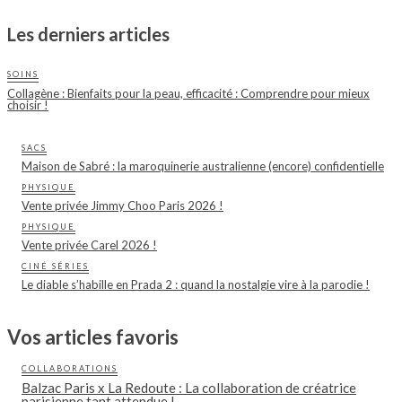
Les derniers articles
SOINS
Collagène : Bienfaits pour la peau, efficacité : Comprendre pour mieux
choisir !
SACS
Maison de Sabré : la maroquinerie australienne (encore) confidentielle
PHYSIQUE
Vente privée Jimmy Choo Paris 2026 !
PHYSIQUE
Vente privée Carel 2026 !
CINÉ SÉRIES
Le diable s’habille en Prada 2 : quand la nostalgie vire à la parodie !
Vos articles favoris
COLLABORATIONS
Balzac Paris x La Redoute : La collaboration de créatrice
parisienne tant attendue !