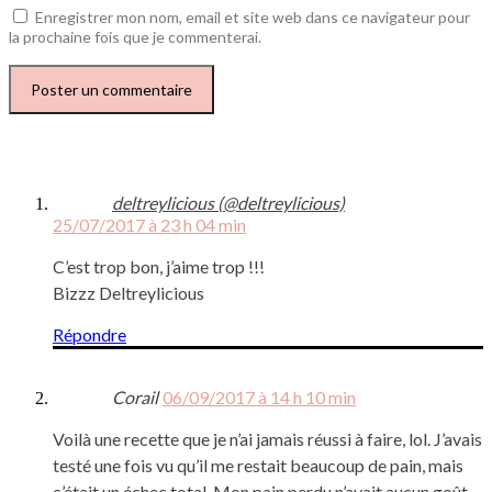
Enregistrer mon nom, email et site web dans ce navigateur pour
la prochaine fois que je commenterai.
deltreylicious (@deltreylicious)
25/07/2017 à 23 h 04 min
C’est trop bon, j’aime trop !!!
Bizzz Deltreylicious
Répondre
Corail
06/09/2017 à 14 h 10 min
Voilà une recette que je n’ai jamais réussi à faire, lol. J’avais
testé une fois vu qu’il me restait beaucoup de pain, mais
c’était un échec total. Mon pain perdu n’avait aucun goût.