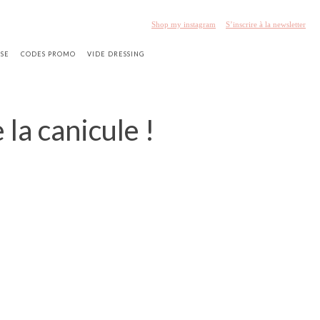
Shop my instagram
S’inscrire à la newsletter
SSE
CODES PROMO
VIDE DRESSING
 la canicule !