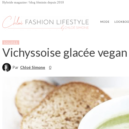
Hybride magazine / blog féminin depuis 2010
MODE
LOOKBO
SOUPES
Vichyssoise glacée vegan p
Par
Chloé Simone
0