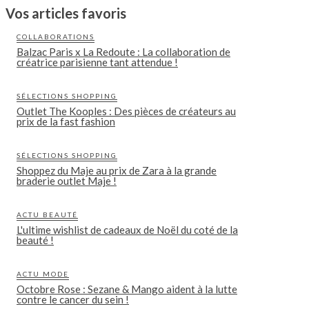
Vos articles favoris
COLLABORATIONS
Balzac Paris x La Redoute : La collaboration de
créatrice parisienne tant attendue !
SÉLECTIONS SHOPPING
Outlet The Kooples : Des pièces de créateurs au
prix de la fast fashion
SÉLECTIONS SHOPPING
Shoppez du Maje au prix de Zara à la grande
braderie outlet Maje !
ACTU BEAUTÉ
L'ultime wishlist de cadeaux de Noël du coté de la
beauté !
ACTU MODE
Octobre Rose : Sezane & Mango aident à la lutte
contre le cancer du sein !