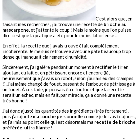
C’est alors que, en
faisant mes recherches, j’ai trouvé une recette de
brioche au
mascarpone
, et j’ai tenté le coup ! Mais le moins que l’on puisse
dire c’est que la pratique a été pour le moins laborieuse …
En effet, la recette que j’avais trouvé était complètement
incohérente. Je me suis retrouvée avec une pâte beaucoup trop
dense qui manquait clairement d’humidité.
Sincèrement, j’ai galéré pendant un moment à rectifier le tir en
ajoutant du lait et en pétrissant encore et encore (là,
heureusement que j’avais un robot, sinon j’aurais eu des crampes
!). J’ai même changé de fouet, passant de l’embout de pétrissage à
un fouet. À ce stade, je pensais être foutue et que la recette
serait un échec, mais en fait, par miracle, ça a donné une recette
très bonne !
J’ai donc ajusté les quantités des ingrédients (très fortement),
puis j’ai ajouté
ma touche personnelle
comme je le fais toujours,
et j’ai mis au point celle qui est désormais
ma recette de brioche
préférée
,
ultra filante
!