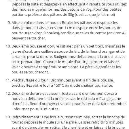
Déposez la pâte et dégazez-la en effectuant 4 rabats. Si vous utilisez
des moules moyens, formez des pâtons de 75g. Pour des petites
portions, préférez des pâtons de 38g (c'est ce que je fais moi)
Mise en place dans le moule : Boulez les pâtons et disposez-les
dans le moule. Laissez environ 1 cm d'espace entre les boules du
pourtour (environ 9 boules), tandis que celles du centre (environ 4)
peuvent se toucher.
Deuxième pousse et dorure initiale : Dans un petit bol, mélangez le
jaune d'œuf, une cuillère à soupe de lait, de la fleur d'oranger et de
la vanille pour la dorure. Badigeonnez délicatement la brioche avec
cette préparation. Couvrez le moule d'un linge propre et laissez
lever 2 heures à température ambiante. La pâte va gonfler et les
boules se toucheront.
Préchauffage du four : Dix minutes avant la fin de la pousse,
préchauffez votre four à 150°C en mode chaleur tournante.
Deuxième dorure et cuisson : Juste avant d'enfourner, dorez à
nouveau délicatement la brioche avec le reste du mélange jaune
d'œuf-lait, fleur d'oranger et vanille pour éviter de la faire retomber.
Enfournez pour 20 minutes.
Refroidissement : Une fois la cuisson terminée, sortez la brioche du
four et déposez le moule sur une grille. Laissez refroidir 5 minutes
avant de démouler en retirant la charnière et en laissant la brioche