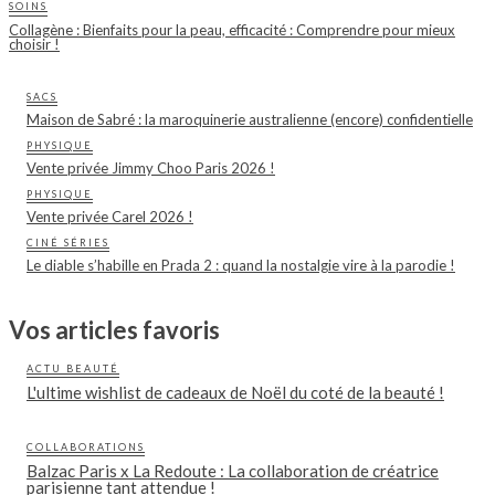
SOINS
Collagène : Bienfaits pour la peau, efficacité : Comprendre pour mieux
choisir !
SACS
Maison de Sabré : la maroquinerie australienne (encore) confidentielle
PHYSIQUE
Vente privée Jimmy Choo Paris 2026 !
PHYSIQUE
Vente privée Carel 2026 !
CINÉ SÉRIES
Le diable s’habille en Prada 2 : quand la nostalgie vire à la parodie !
Vos articles favoris
ACTU BEAUTÉ
L'ultime wishlist de cadeaux de Noël du coté de la beauté !
COLLABORATIONS
Balzac Paris x La Redoute : La collaboration de créatrice
parisienne tant attendue !