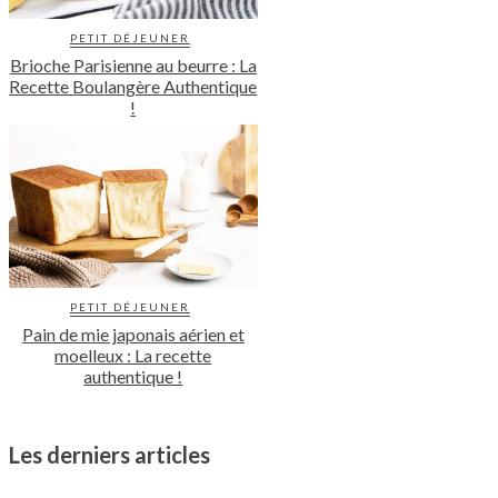
PETIT DÉJEUNER
Brioche Parisienne au beurre : La
Recette Boulangère Authentique
!
PETIT DÉJEUNER
Pain de mie japonais aérien et
moelleux : La recette
authentique !
Les derniers articles