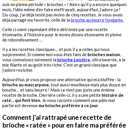
suis en pleine période « brioches » ! Alors qu’il y a encore quelques
mois, l’idée même d’en faire m’effrayait, aujourd’hui, j’adore ça !
Du coup, j’ai déjà testé pas moins de cinq recettes. Je vous avais
déjà partagé ma favorite, celle de la
brioche au beurre fondante.
Celle ci vient cependant d’être détrônée par une recette
étonnante, à l’histoire pour le moins disons étonnante et pleine
de rebondissement …
Il y a les recettes classiques… et puis il y a celles qui nous
surprennent. Si comme moi vous êtes fans de
brioches maison
,
vous connaissez sûrement la
brioche Lenôtre
, ultra beurrée, à la
mie filante et au goût très riche. C’est un grand classique que
j’adore revisiter.
Aujourd’hui, je vous propose une alternative qui m’a bluffée : la
brioche au mascarpone
, tout aussi moelleuse mais plus douce en
bouche… et sans beurre ! Mais ce n’est pas juste une énième
recette de brioche. Derrière celle-ci, il y a une petite
histoire de
raté… qui finit bien
. Je vous raconte comment une pâte mal
partie est devenue
ma brioche préférée à ce jour
.
Comment j’ai rattrapé une recette de
brioche « ratée » pour en faire ma préférée