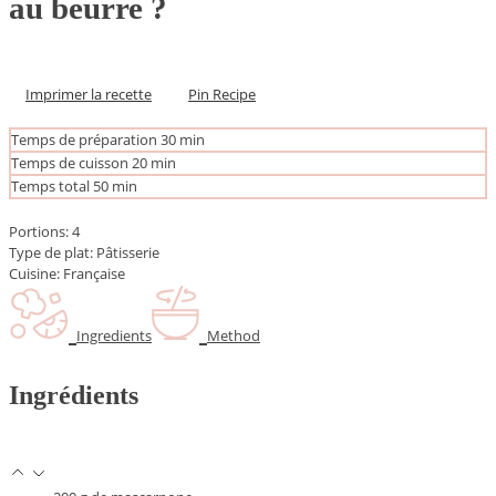
au beurre ?
Imprimer la recette
Pin Recipe
m
Temps de préparation
30
min
i
m
Temps de cuisson
20
min
n
i
m
Temps total
50
min
u
n
i
t
u
n
Portions:
4
e
t
u
Type de plat:
Pâtisserie
s
e
t
Cuisine:
Française
s
e
s
Ingredients
Method
Ingrédients