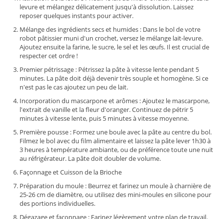
levure et mélangez délicatement jusqu'à dissolution. Laissez
reposer quelques instants pour activer.
Mélange des ingrédients secs et humides : Dans le bol de votre
robot pâtissier muni d'un crochet, versez le mélange lait-levure.
Ajoutez ensuite la farine, le sucre, le sel et les œufs. Il est crucial de
respecter cet ordre !
Premier pétrissage : Pétrissez la pâte à vitesse lente pendant 5
minutes. La pâte doit déjà devenir très souple et homogène. Si ce
n'est pas le cas ajoutez un peu de lait.
Incorporation du mascarpone et arômes : Ajoutez le mascarpone,
l'extrait de vanille et la fleur d'oranger. Continuez de pétrir 5
minutes à vitesse lente, puis 5 minutes à vitesse moyenne.
Première pousse : Formez une boule avec la pâte au centre du bol.
Filmez le bol avec du film alimentaire et laissez la pâte lever 1h30 à
3 heures à température ambiante, ou de préférence toute une nuit
au réfrigérateur. La pâte doit doubler de volume.
Façonnage et Cuisson de la Brioche
Préparation du moule : Beurrez et farinez un moule à charnière de
25-26 cm de diamètre, ou utilisez des mini-moules en silicone pour
des portions individuelles.
Dégazage et façonnage : Farinez légèrement votre plan de travail.