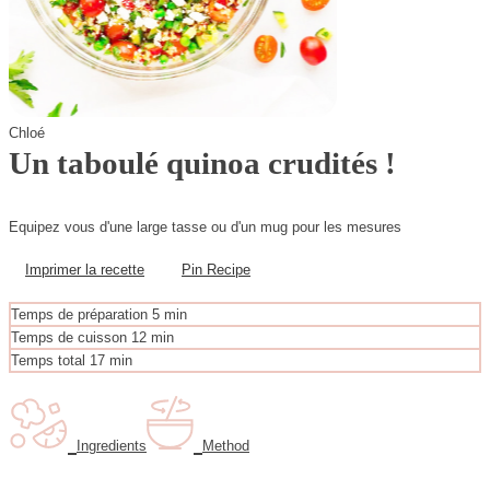
Chloé
Un taboulé quinoa crudités !
Equipez vous d'une large tasse ou d'un mug pour les mesures
Imprimer la recette
Pin Recipe
m
Temps de préparation
5
min
i
m
Temps de cuisson
12
min
n
i
m
Temps total
17
min
u
n
i
t
u
n
e
t
u
s
e
t
Ingredients
Method
s
e
s