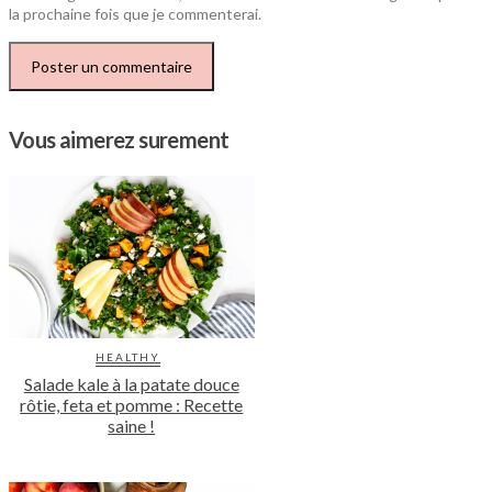
la prochaine fois que je commenterai.
Vous aimerez surement
HEALTHY
Salade kale à la patate douce
rôtie, feta et pomme : Recette
saine !