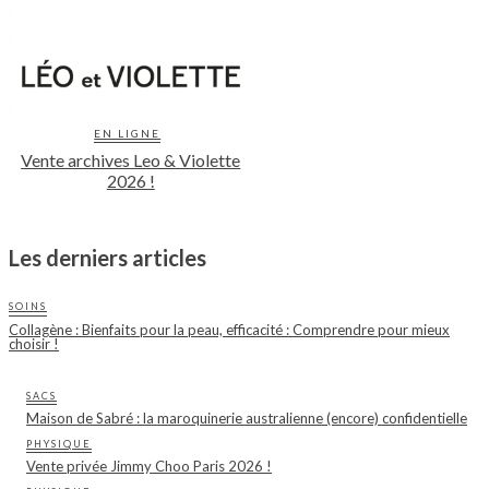
EN LIGNE
Vente archives Leo & Violette
2026 !
Les derniers articles
SOINS
Collagène : Bienfaits pour la peau, efficacité : Comprendre pour mieux
choisir !
SACS
Maison de Sabré : la maroquinerie australienne (encore) confidentielle
PHYSIQUE
Vente privée Jimmy Choo Paris 2026 !