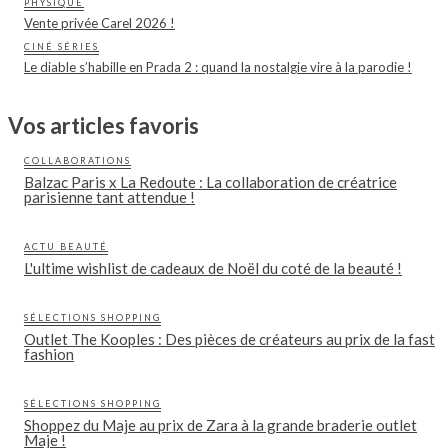
PHYSIQUE
Vente privée Carel 2026 !
CINÉ SÉRIES
Le diable s’habille en Prada 2 : quand la nostalgie vire à la parodie !
Vos articles favoris
COLLABORATIONS
Balzac Paris x La Redoute : La collaboration de créatrice
parisienne tant attendue !
ACTU BEAUTÉ
L'ultime wishlist de cadeaux de Noël du coté de la beauté !
SÉLECTIONS SHOPPING
Outlet The Kooples : Des pièces de créateurs au prix de la fast
fashion
SÉLECTIONS SHOPPING
Shoppez du Maje au prix de Zara à la grande braderie outlet
Maje !