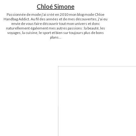
Chloé Simone
Passionnée de mode j'ai créé en 2010 mon blog mode Chloe
Handbag Addict. Au fil des années et de mes découvertes, j'ai eu
envie de vous faire découvrir tout mon univers et donc
naturellement également mes autres passions : la beauté, les
voyages, la cuisine, le sport et bien sur toujours plus de bons
plans...