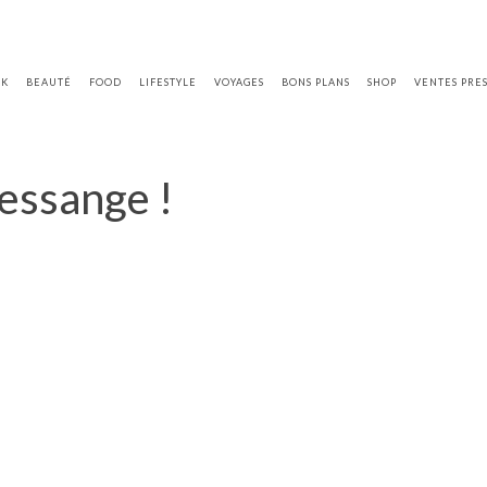
OK
BEAUTÉ
FOOD
LIFESTYLE
VOYAGES
BONS PLANS
SHOP
VENTES PRE
ressange !