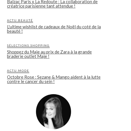
Balzac Paris x La Redoute : La collaboration de
créatrice parisienne tant attendue !
ACTU BEAUTÉ
L'ultime wishlist de cadeaux de Noël du coté de la
beauté !
SÉLECTIONS SHOPPING
Shoppez du Maje au prix de Zara à la grande
braderie outlet Maje !
ACTU MODE
Octobre Rose : Sezane & Mango aident à la lutte
contre le cancer du sein !