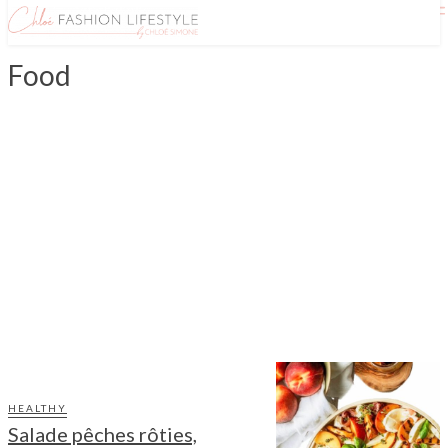
Food
ACTU GASTRO
BOISSONS
SMOOTHIES
TEA LOVER
RECETTES
APÉRO
DESSERTS
HEALTHY
PETIT DÉJEUNER
PLATS
HEALTHY
Salade pêches rôties,