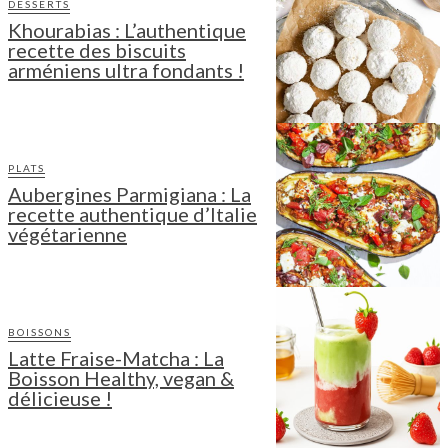
DESSERTS
Khourabias : L’authentique
recette des biscuits
arméniens ultra fondants !
PLATS
Aubergines Parmigiana : La
recette authentique d’Italie
végétarienne
BOISSONS
Latte Fraise-Matcha : La
Boisson Healthy, vegan &
délicieuse !