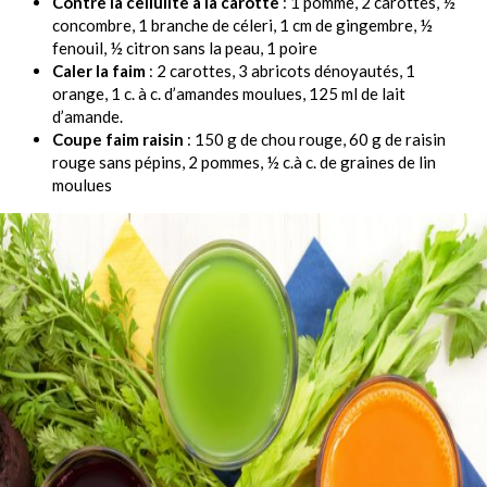
Contre la cellulite à la carotte
: 1 pomme, 2 carottes, ½
concombre, 1 branche de céleri, 1 cm de gingembre, ½
fenouil, ½ citron sans la peau, 1 poire
Caler la faim
: 2 carottes, 3 abricots dénoyautés, 1
orange, 1 c. à c. d’amandes moulues, 125 ml de lait
d’amande.
Coupe faim raisin
: 150 g de chou rouge, 60 g de raisin
rouge sans pépins, 2 pommes, ½ c.à c. de graines de lin
moulues